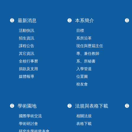
最新消息
本系簡介
活動快訊
目標
招生資訊
系所沿革
課程公告
現任與歷屆主任
其它資訊
專、兼任教師
全校行事曆
系、所秘書
捐款及支用
入學管道
媒體報導
位置圖
校友會
學術園地
法規與表格下載
國際學術交流
相關法規
學術研討會
表格下載
研究生學術發表會