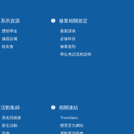
系所資源
修業相關規定
獎助學金
最新課表
儀器設備
必修科目
校友會
修業規則
學位考試流程說明
活動集錦
相關連結
系友回娘家
Tronclass
新生活動
體育官方網站
其他
運動單項協會