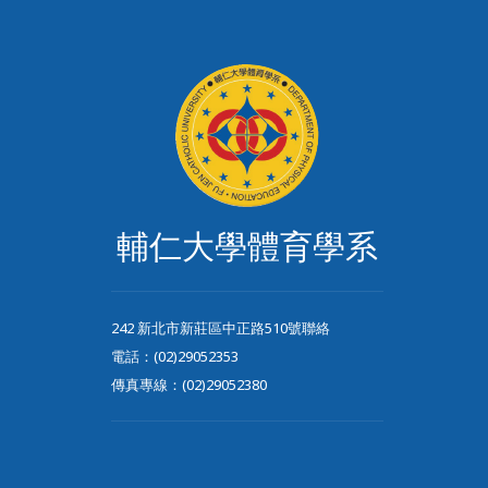
輔仁大學體育學系
242 新北市新莊區中正路510號聯絡
電話：(02)29052353
傳真專線：(02)29052380