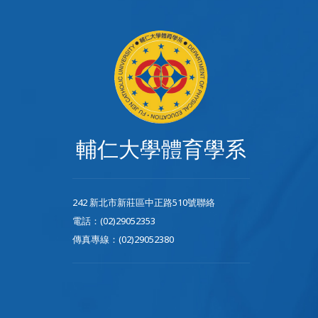
輔仁大學體育學系
242 新北市新莊區中正路510號聯絡
電話：(02)29052353
傳真專線：(02)29052380