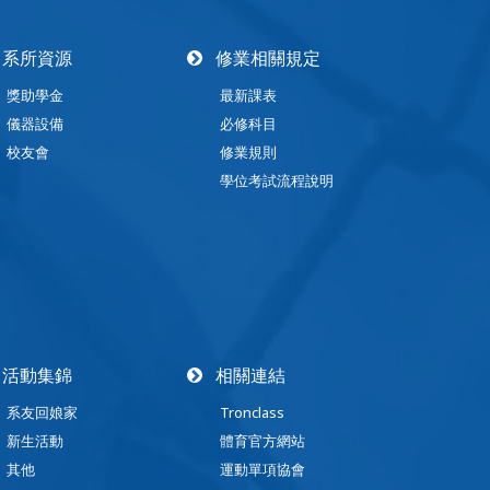
系所資源
修業相關規定
獎助學金
最新課表
儀器設備
必修科目
校友會
修業規則
學位考試流程說明
活動集錦
相關連結
系友回娘家
Tronclass
新生活動
體育官方網站
其他
運動單項協會