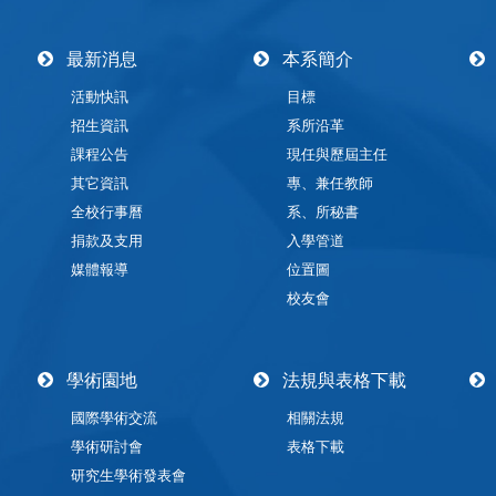
最新消息
本系簡介
活動快訊
目標
招生資訊
系所沿革
課程公告
現任與歷屆主任
其它資訊
專、兼任教師
全校行事曆
系、所秘書
捐款及支用
入學管道
媒體報導
位置圖
校友會
學術園地
法規與表格下載
國際學術交流
相關法規
學術研討會
表格下載
研究生學術發表會