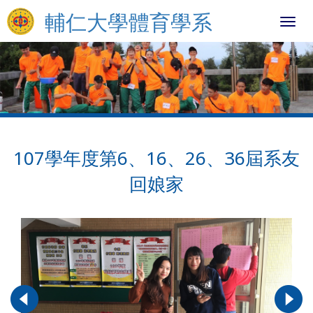
輔仁大學體育學系
Toggl
navig
107學年度第6、16、26、36屆系友
回娘家